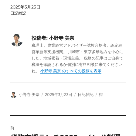
2025年3月23日
日記雑記
投稿者:
小野寺 美奈
税理士。農業経営アドバイザー試験合格者。認定経
営革新等支援機関。 川崎市・東京多摩地方を中心に
した、地域密着・現場主義。 税務の記事はご自身で
税法を確認されるか個別に有料相談に来てください
ね。
小野寺 美奈 のすべての投稿を表示
投
投
カ
タ
小野寺 美奈
2025年3月23日
日記雑記
街
稿
稿
テ
グ
者
日:
ゴ
リ
ー
投
前
稿