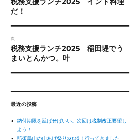
税務支援ランチ2025 インド料理
前
の
だ！
ナ
投
ビ
稿:
ゲ
次
税務支援ランチ2025 稲田堤でう
次
ー
の
まいとんかつ。叶
シ
投
稿:
ョ
ン
最近の投稿
納付期限を延ばせばいい。次回は税制改正要望し
よう！
那須烏山の山あげ祭り2026！行ってきました