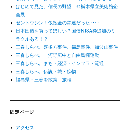
はじめて見た、信長の野望 ＠栃木県立美術館企
画展
ゼントウシン！仮払金の常連だった････
日本国債を買ってほしい？国債NISA枠追加のミ
ラクルある！？
三春しらべ。喜多方事件、福島事件、加波山事件
三春しらべ。 河野広中と自由民権運動
三春しらべ。まち・経済・インフラ・流通
三春しらべ。伝説・城・鉱物
福島県・三春を散策 旅程
固定ページ
アクセス