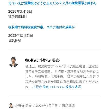
そういえば消費税はどうなるんだろ？２月の衆院選挙が終わり
2026年3月16日
税務関連日記
税収増で所得税減税の案。コロナ給付の成果か
2023年10月21日
日記雑記
投稿者:
小野寺 美奈
税理士。農業経営アドバイザー試験合格者。認定経
営革新等支援機関。 川崎市・東京多摩地方を中心に
した、地域密着・現場主義。 税務の記事はご自身で
税法を確認されるか個別に有料相談に来てください
ね。
小野寺 美奈 のすべての投稿を表示
投
投
カ
小野寺 美奈
2025年7月21日
日記雑記