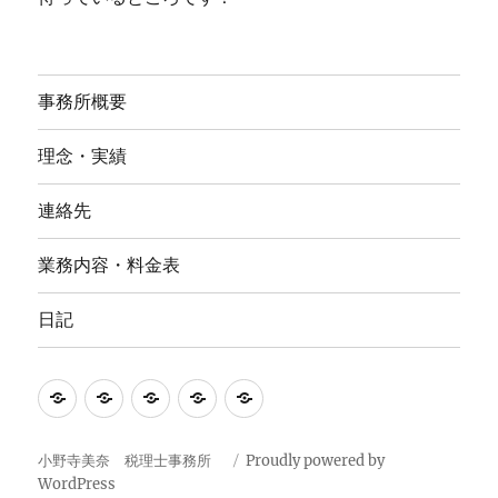
事務所概要
理念・実績
連絡先
業務内容・料金表
日記
事
理
連
業
日
務
念・
絡
務
記
所
実
先
内
小野寺美奈 税理士事務所
Proudly powered by
WordPress
概
績
容・