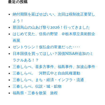
最近の投稿
納付期限を延ばせばいい。次回は税制改正要望し
よう！
那須烏山の山あげ祭り2026！行ってきました
はじめて見た、信長の野望 ＠栃木県立美術館企
画展
ゼントウシン！仮払金の常連だった････
日本国債を買ってほしい？国債NISA枠追加のミ
ラクルある！？
三春しらべ。喜多方事件、福島事件、加波山事件
三春しらべ。 河野広中と自由民権運動
三春しらべ。まち・経済・インフラ・流通
三春しらべ。伝説・城・鉱物
福島県・三春を散策 旅程