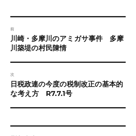
稿
稿
テ
者
日:
ゴ
リ
ー
投
前
稿
川崎・多摩川のアミガサ事件 多摩
前
の
川築堤の村民陳情
ナ
投
ビ
稿:
ゲ
次
日税政連の今度の税制改正の基本的
次
ー
の
な考え方 R7.7.1号
シ
投
稿:
ョ
ン