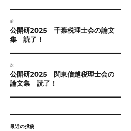
者
日:
ゴ
リ
ー
投
前
稿
公開研2025 千葉税理士会の論文
前
の
集 読了！
ナ
投
ビ
稿:
ゲ
次
公開研2025 関東信越税理士会の
次
ー
の
論文集 読了！
シ
投
稿:
ョ
ン
最近の投稿