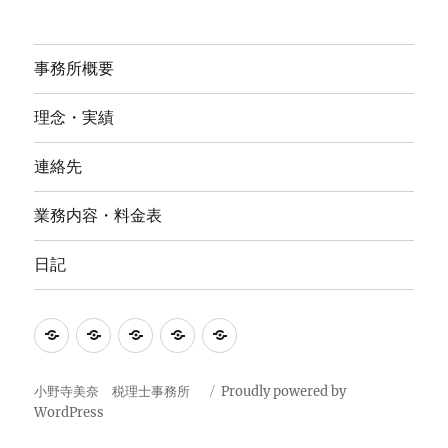
事務所概要
理念・実績
連絡先
業務内容・料金表
日記
事
理
連
業
日
務
念・
絡
務
記
所
実
先
内
小野寺美奈 税理士事務所
Proudly powered by
WordPress
概
績
容・
要
料