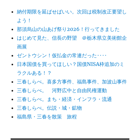
納付期限を延ばせばいい。次回は税制改正要望し
よう！
那須烏山の山あげ祭り2026！行ってきました
はじめて見た、信長の野望 ＠栃木県立美術館企
画展
ゼントウシン！仮払金の常連だった････
日本国債を買ってほしい？国債NISA枠追加のミ
ラクルある！？
三春しらべ。喜多方事件、福島事件、加波山事件
三春しらべ。 河野広中と自由民権運動
三春しらべ。まち・経済・インフラ・流通
三春しらべ。伝説・城・鉱物
福島県・三春を散策 旅程