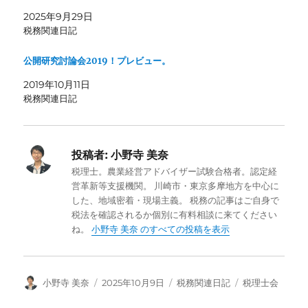
2025年9月29日
税務関連日記
公開研究討論会2019！プレビュー。
2019年10月11日
税務関連日記
投稿者:
小野寺 美奈
税理士。農業経営アドバイザー試験合格者。認定経
営革新等支援機関。 川崎市・東京多摩地方を中心に
した、地域密着・現場主義。 税務の記事はご自身で
税法を確認されるか個別に有料相談に来てください
ね。
小野寺 美奈 のすべての投稿を表示
投
投
カ
タ
小野寺 美奈
2025年10月9日
税務関連日記
税理士会
稿
稿
テ
グ