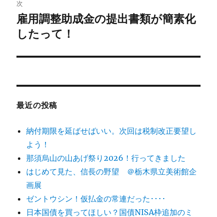
稿:
次
ゲ
雇用調整助成金の提出書類が簡素化
次
の
したって！
ー
投
シ
稿:
ョ
ン
最近の投稿
納付期限を延ばせばいい。次回は税制改正要望し
よう！
那須烏山の山あげ祭り2026！行ってきました
はじめて見た、信長の野望 ＠栃木県立美術館企
画展
ゼントウシン！仮払金の常連だった････
日本国債を買ってほしい？国債NISA枠追加のミ