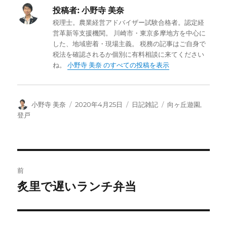
投稿者:
小野寺 美奈
税理士。農業経営アドバイザー試験合格者。認定経
営革新等支援機関。 川崎市・東京多摩地方を中心に
した、地域密着・現場主義。 税務の記事はご自身で
税法を確認されるか個別に有料相談に来てください
ね。
小野寺 美奈 のすべての投稿を表示
投
投
カ
タ
小野寺 美奈
2020年4月25日
日記雑記
向ヶ丘遊園
,
稿
稿
テ
グ
登戸
者
日:
ゴ
リ
ー
投
前
稿
炙里で遅いランチ弁当
前
の
ナ
投
ビ