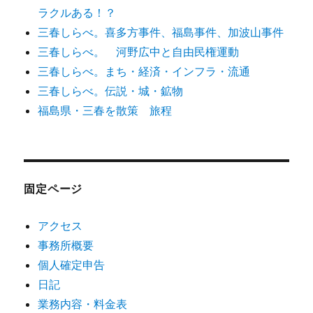
ラクルある！？
三春しらべ。喜多方事件、福島事件、加波山事件
三春しらべ。 河野広中と自由民権運動
三春しらべ。まち・経済・インフラ・流通
三春しらべ。伝説・城・鉱物
福島県・三春を散策 旅程
固定ページ
アクセス
事務所概要
個人確定申告
日記
業務内容・料金表