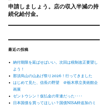
ゲ
申請しましょう。店の収入半減の持
次
の
続化給付金。
ー
投
シ
稿:
ョ
ン
最近の投稿
納付期限を延ばせばいい。次回は税制改正要望し
よう！
那須烏山の山あげ祭り2026！行ってきました
はじめて見た、信長の野望 ＠栃木県立美術館企
画展
ゼントウシン！仮払金の常連だった････
日本国債を買ってほしい？国債NISA枠追加のミ