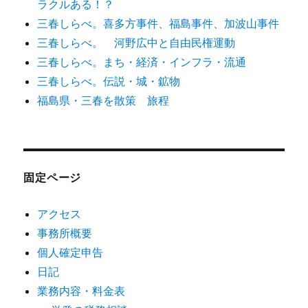
ラクルある！？
三春しらべ。喜多方事件、福島事件、加波山事件
三春しらべ。 河野広中と自由民権運動
三春しらべ。まち・経済・インフラ・流通
三春しらべ。伝説・城・鉱物
福島県・三春を散策 旅程
固定ページ
アクセス
事務所概要
個人確定申告
日記
業務内容・料金表