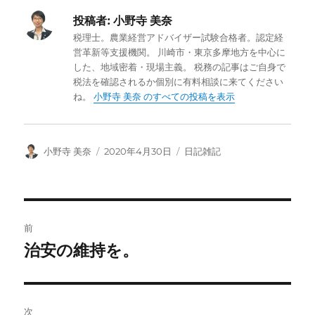
投稿者:
小野寺 美奈
税理士。農業経営アドバイザー試験合格者。認定経
営革新等支援機関。 川崎市・東京多摩地方を中心に
した、地域密着・現場主義。 税務の記事はご自身で
税法を確認されるか個別に有料相談に来てください
ね。
小野寺 美奈 のすべての投稿を表示
投
投
カ
小野寺 美奈
2020年4月30日
日記雑記
稿
稿
テ
者
日:
ゴ
リ
ー
投
前
稿
治安の維持を。
前
の
ナ
投
ビ
稿:
次