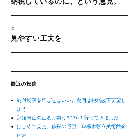
納税しているのに、という意見。
前
の
ナ
投
ビ
稿:
次
ゲ
見やすい工夫を
次
の
ー
投
シ
稿:
ョ
最近の投稿
ン
納付期限を延ばせばいい。次回は税制改正要望し
よう！
那須烏山の山あげ祭り2026！行ってきました
はじめて見た、信長の野望 ＠栃木県立美術館企
画展