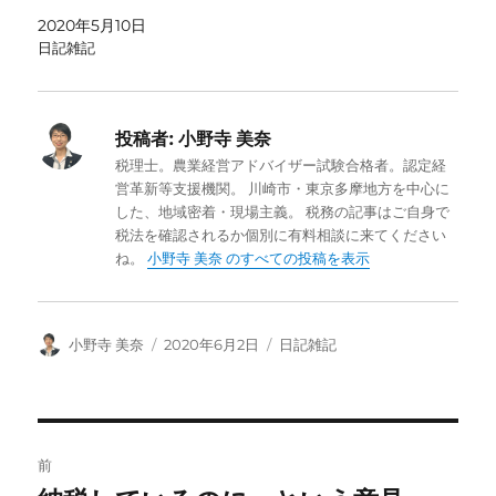
2020年5月10日
日記雑記
投稿者:
小野寺 美奈
税理士。農業経営アドバイザー試験合格者。認定経
営革新等支援機関。 川崎市・東京多摩地方を中心に
した、地域密着・現場主義。 税務の記事はご自身で
税法を確認されるか個別に有料相談に来てください
ね。
小野寺 美奈 のすべての投稿を表示
投
投
カ
小野寺 美奈
2020年6月2日
日記雑記
稿
稿
テ
者
日:
ゴ
リ
ー
投
前
稿