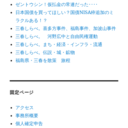
ゼントウシン！仮払金の常連だった････
日本国債を買ってほしい？国債NISA枠追加のミ
ラクルある！？
三春しらべ。喜多方事件、福島事件、加波山事件
三春しらべ。 河野広中と自由民権運動
三春しらべ。まち・経済・インフラ・流通
三春しらべ。伝説・城・鉱物
福島県・三春を散策 旅程
固定ページ
アクセス
事務所概要
個人確定申告