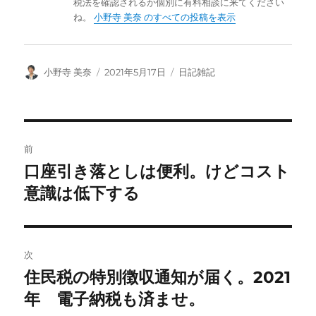
税法を確認されるか個別に有料相談に来てください
ね。
小野寺 美奈 のすべての投稿を表示
投
投
カ
小野寺 美奈
2021年5月17日
日記雑記
稿
稿
テ
者
日:
ゴ
リ
ー
投
前
稿
口座引き落としは便利。けどコスト
前
の
意識は低下する
ナ
投
ビ
稿:
ゲ
次
住民税の特別徴収通知が届く。2021
次
ー
の
年 電子納税も済ませ。
シ
投