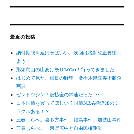
稿:
ョ
ン
最近の投稿
納付期限を延ばせばいい。次回は税制改正要望し
よう！
那須烏山の山あげ祭り2026！行ってきました
はじめて見た、信長の野望 ＠栃木県立美術館企
画展
ゼントウシン！仮払金の常連だった････
日本国債を買ってほしい？国債NISA枠追加のミ
ラクルある！？
三春しらべ。喜多方事件、福島事件、加波山事件
三春しらべ。 河野広中と自由民権運動