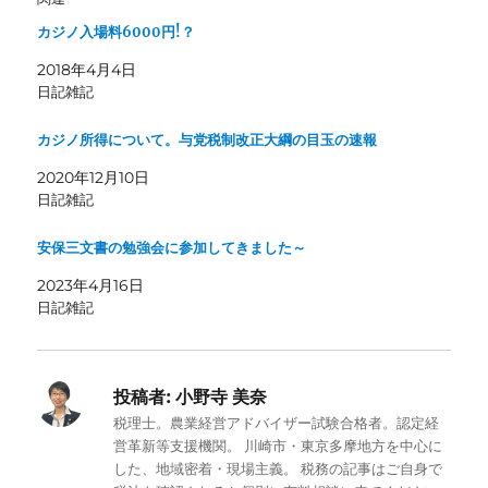
カジノ入場料6000円!？
2018年4月4日
日記雑記
カジノ所得について。与党税制改正大綱の目玉の速報
2020年12月10日
日記雑記
安保三文書の勉強会に参加してきました～
2023年4月16日
日記雑記
投稿者:
小野寺 美奈
税理士。農業経営アドバイザー試験合格者。認定経
営革新等支援機関。 川崎市・東京多摩地方を中心に
した、地域密着・現場主義。 税務の記事はご自身で