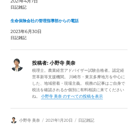
2021年4月7日
日記雑記
生命保険会社の管理指導部からの電話
2023年6月30日
日記雑記
投稿者:
小野寺 美奈
税理士。農業経営アドバイザー試験合格者。認定経
営革新等支援機関。 川崎市・東京多摩地方を中心に
した、地域密着・現場主義。 税務の記事はご自身で
税法を確認されるか個別に有料相談に来てください
ね。
小野寺 美奈 のすべての投稿を表示
投
投
カ
小野寺 美奈
2021年1月20日
日記雑記
稿
稿
テ
者
日:
ゴ