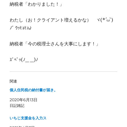
納税者「わかりました！」
わたし（お！クライアント増えるかな） ヾ(*´ω`)
ﾉﾞ ｳｯﾋｮﾋｮ♪
納税者「今の税理士さんを大事にします！」
ｽﾞﾍﾞｯ(ﾉ_ _)ﾉ
関連
個人住民税の納付書が届き。
2020年6月13日
日記雑記
いちじ支援金を入力ス