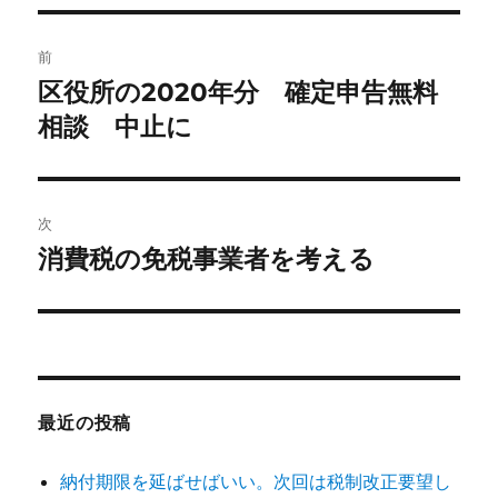
リ
ー
投
前
稿
区役所の2020年分 確定申告無料
前
の
相談 中止に
ナ
投
ビ
稿:
ゲ
次
消費税の免税事業者を考える
次
ー
の
シ
投
稿:
ョ
ン
最近の投稿
納付期限を延ばせばいい。次回は税制改正要望し