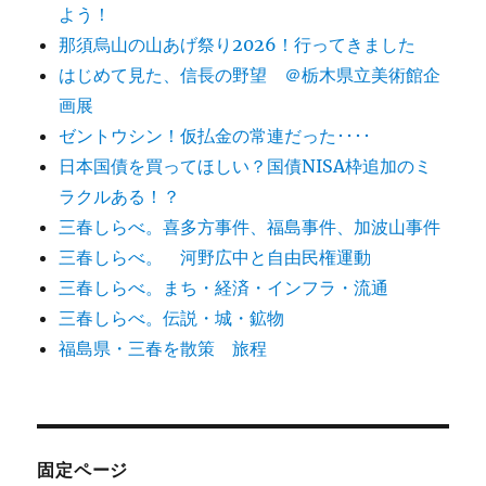
よう！
那須烏山の山あげ祭り2026！行ってきました
はじめて見た、信長の野望 ＠栃木県立美術館企
画展
ゼントウシン！仮払金の常連だった････
日本国債を買ってほしい？国債NISA枠追加のミ
ラクルある！？
三春しらべ。喜多方事件、福島事件、加波山事件
三春しらべ。 河野広中と自由民権運動
三春しらべ。まち・経済・インフラ・流通
三春しらべ。伝説・城・鉱物
福島県・三春を散策 旅程
固定ページ