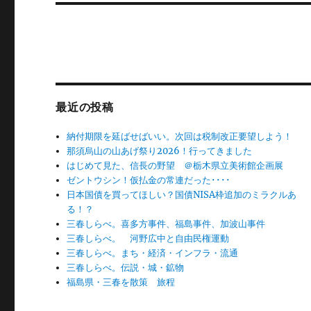
投
シ
稿:
ョ
ン
最近の投稿
納付期限を延ばせばいい。次回は税制改正要望しよう！
那須烏山の山あげ祭り2026！行ってきました
はじめて見た、信長の野望 ＠栃木県立美術館企画展
ゼントウシン！仮払金の常連だった････
日本国債を買ってほしい？国債NISA枠追加のミラクルあ
る！？
三春しらべ。喜多方事件、福島事件、加波山事件
三春しらべ。 河野広中と自由民権運動
三春しらべ。まち・経済・インフラ・流通
三春しらべ。伝説・城・鉱物
福島県・三春を散策 旅程