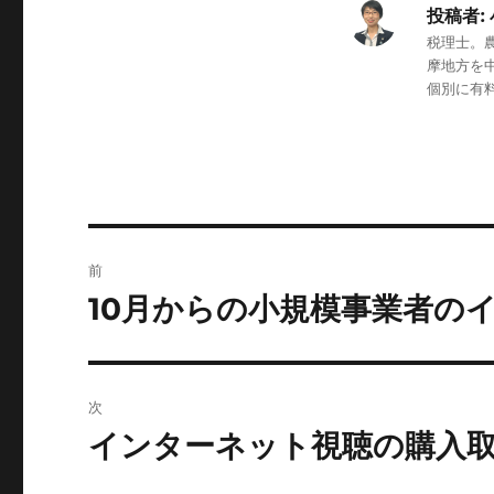
投稿者:
税理士。
摩地方を
個別に有
投
前
稿
10月からの小規模事業者の
前
の
ナ
投
ビ
稿:
次
ゲ
インターネット視聴の購入
次
の
ー