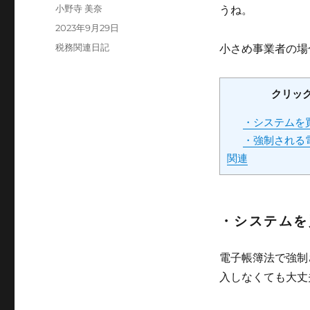
投
小野寺 美奈
うね。
稿
投
2023年9月29日
者
稿
カ
税務関連日記
小さめ事業者の場
日:
テ
ゴ
リ
クリッ
ー
・システムを
・強制される
関連
・システムを
電子帳簿法で強制
入しなくても大丈