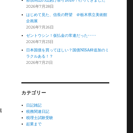
那須烏山の山あげ祭り2026！行ってきました
2026年7月28日
はじめて見た、信長の野望 ＠栃木県立美術館
企画展
2026年7月26日
ゼントウシン！仮払金の常連だった････
2026年7月23日
日本国債を買ってほしい？国債NISA枠追加のミ
ラクルある！？
2026年7月21日
カテゴリー
日記雑記
購
税務関連日記
税理士試験受験
起業まで