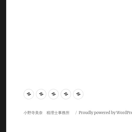
事
理
連
業
日
務
念・
絡
務
記
所
実
先
内
小野寺美奈 税理士事務所
Proudly powered by WordPr
概
績
容・
要
料