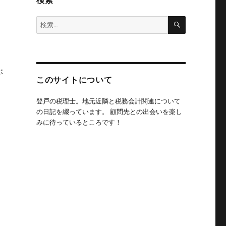
検索
検
検
索
索:
ぶ
このサイトについて
登戸の税理士。地元近隣と税務会計関連について
の日記を綴っています。 顧問先との出会いを楽し
みに待っているところです！