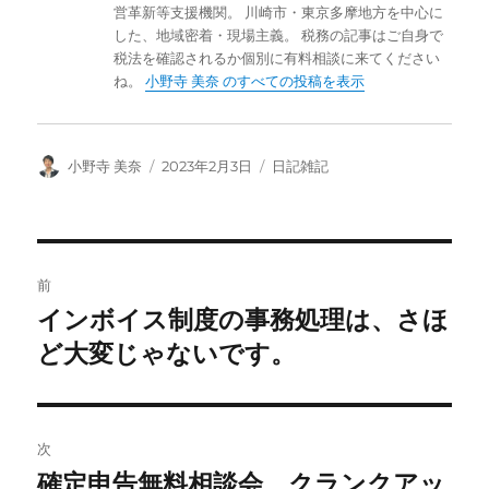
営革新等支援機関。 川崎市・東京多摩地方を中心に
した、地域密着・現場主義。 税務の記事はご自身で
税法を確認されるか個別に有料相談に来てください
ね。
小野寺 美奈 のすべての投稿を表示
投
投
カ
小野寺 美奈
2023年2月3日
日記雑記
稿
稿
テ
者
日:
ゴ
リ
ー
投
前
稿
インボイス制度の事務処理は、さほ
前
の
ど大変じゃないです。
ナ
投
ビ
稿:
ゲ
次
確定申告無料相談会、クランクアッ
次