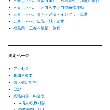
三春しらべ。喜多方事件、福島事件、加波山事件
三春しらべ。 河野広中と自由民権運動
三春しらべ。まち・経済・インフラ・流通
三春しらべ。伝説・城・鉱物
福島県・三春を散策 旅程
固定ページ
アクセス
事務所概要
個人確定申告
日記
業務内容・料金表
単発の税務相談
税務顧問 法人