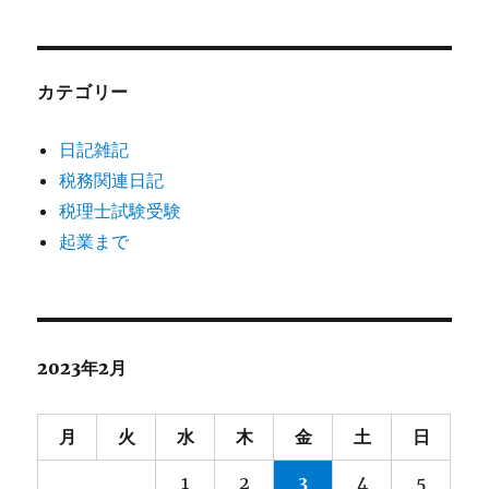
カテゴリー
日記雑記
税務関連日記
税理士試験受験
起業まで
2023年2月
月
火
水
木
金
土
日
1
2
3
4
5