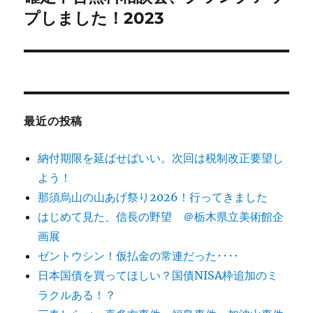
ー
の
プしました！2023
シ
投
稿:
ョ
ン
最近の投稿
納付期限を延ばせばいい。次回は税制改正要望し
よう！
那須烏山の山あげ祭り2026！行ってきました
はじめて見た、信長の野望 ＠栃木県立美術館企
画展
ゼントウシン！仮払金の常連だった････
日本国債を買ってほしい？国債NISA枠追加のミ
ラクルある！？